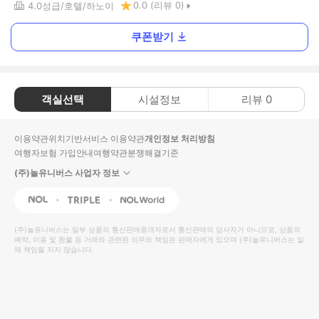
0.0
(리뷰
0
)
4.0
성급
호텔
하노이
쿠폰받기
객실선택
시설정보
리뷰
0
이용약관
위치기반서비스 이용약관
개인정보 처리방침
여행자보험 가입안내
여행약관
분쟁해결기준
(주)놀유니버스 사업자 정보
NOL
Triple
Interpark Global
(주)놀유니버스
는 일부 상품의 통신판매중개자로서 통신판매의 당사자가 아니므로, 상품의
예약, 이용 및 환불 등 거래와 관련된 의무와 책임은 판매자에게 있으며
(주)놀유니버스
는 일
체 책임을 지지 않습니다.