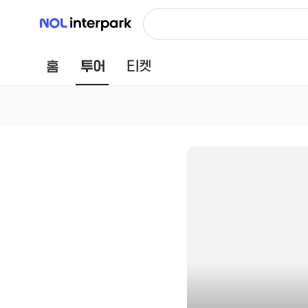
NOL 인터파크
홈
투어
티켓