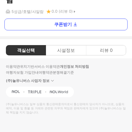
0.0
(리뷰
0
)
5
성급
호텔
샤알람
쿠폰받기
객실선택
시설정보
리뷰
0
이용약관
위치기반서비스 이용약관
개인정보 처리방침
여행자보험 가입안내
여행약관
분쟁해결기준
(주)놀유니버스 사업자 정보
NOL
Triple
Interpark Global
(주)놀유니버스
는 일부 상품의 통신판매중개자로서 통신판매의 당사자가 아니므로, 상품의
예약, 이용 및 환불 등 거래와 관련된 의무와 책임은 판매자에게 있으며
(주)놀유니버스
는 일
체 책임을 지지 않습니다.