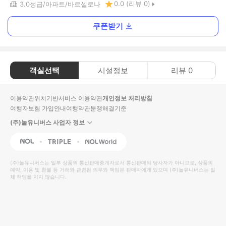
0.0
(리뷰
0
)
3.0
성급
아파트
바르셀로나
쿠폰받기
객실선택
시설정보
리뷰
0
이용약관
위치기반서비스 이용약관
개인정보 처리방침
여행자보험 가입안내
여행약관
분쟁해결기준
(주)놀유니버스 사업자 정보
NOL
Triple
Interpark Global
(주)놀유니버스
는 일부 상품의 통신판매중개자로서 통신판매의 당사자가 아니므로, 상품의
예약, 이용 및 환불 등 거래와 관련된 의무와 책임은 판매자에게 있으며
(주)놀유니버스
는 일
체 책임을 지지 않습니다.