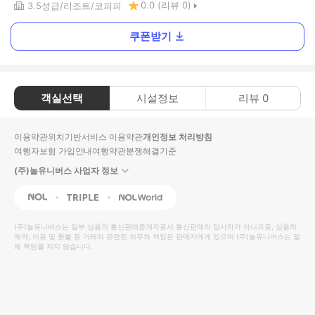
0.0
(리뷰
0
)
3.5
성급
리조트
코피피
쿠폰받기
객실선택
시설정보
리뷰
0
이용약관
위치기반서비스 이용약관
개인정보 처리방침
여행자보험 가입안내
여행약관
분쟁해결기준
(주)놀유니버스 사업자 정보
NOL
Triple
Interpark Global
(주)놀유니버스
는 일부 상품의 통신판매중개자로서 통신판매의 당사자가 아니므로, 상품의
예약, 이용 및 환불 등 거래와 관련된 의무와 책임은 판매자에게 있으며
(주)놀유니버스
는 일
체 책임을 지지 않습니다.