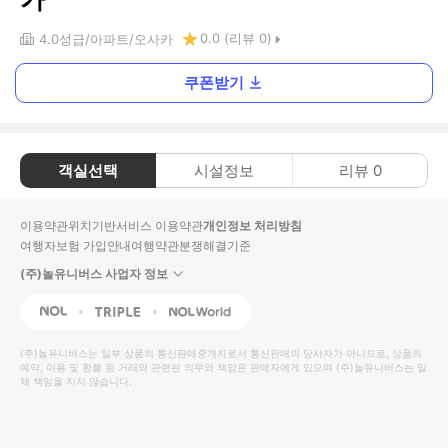
0.0
(리뷰
0
)
4.0
성급
아파트
오사카
쿠폰받기
객실선택
시설정보
리뷰
0
이용약관
위치기반서비스 이용약관
개인정보 처리방침
여행자보험 가입안내
여행약관
분쟁해결기준
(주)놀유니버스 사업자 정보
NOL
Triple
Interpark Global
(주)놀유니버스
는 일부 상품의 통신판매중개자로서 통신판매의 당사자가 아니므로, 상품의
예약, 이용 및 환불 등 거래와 관련된 의무와 책임은 판매자에게 있으며
(주)놀유니버스
는 일
체 책임을 지지 않습니다.