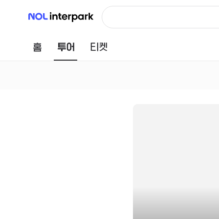
NOL 인터파크
홈
투어
티켓