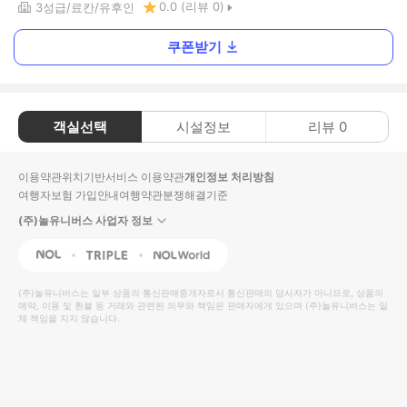
0.0
(리뷰
0
)
3
성급
료칸
유후인
쿠폰받기
객실선택
시설정보
리뷰
0
이용약관
위치기반서비스 이용약관
개인정보 처리방침
여행자보험 가입안내
여행약관
분쟁해결기준
(주)놀유니버스 사업자 정보
NOL
Triple
Interpark Global
(주)놀유니버스
는 일부 상품의 통신판매중개자로서 통신판매의 당사자가 아니므로, 상품의
예약, 이용 및 환불 등 거래와 관련된 의무와 책임은 판매자에게 있으며
(주)놀유니버스
는 일
체 책임을 지지 않습니다.