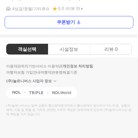
0.0
(리뷰
0
)
4
성급
호텔
기타큐슈
쿠폰받기
객실선택
시설정보
리뷰
0
이용약관
위치기반서비스 이용약관
개인정보 처리방침
여행자보험 가입안내
여행약관
분쟁해결기준
(주)놀유니버스 사업자 정보
NOL
Triple
Interpark Global
(주)놀유니버스
는 일부 상품의 통신판매중개자로서 통신판매의 당사자가 아니므로, 상품의
예약, 이용 및 환불 등 거래와 관련된 의무와 책임은 판매자에게 있으며
(주)놀유니버스
는 일
체 책임을 지지 않습니다.