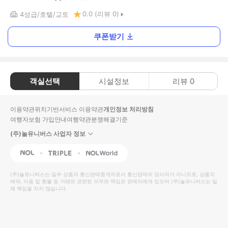
0.0
(리뷰
0
)
4
성급
호텔
교토
쿠폰받기
객실선택
시설정보
리뷰
0
이용약관
위치기반서비스 이용약관
개인정보 처리방침
여행자보험 가입안내
여행약관
분쟁해결기준
(주)놀유니버스 사업자 정보
NOL
Triple
Interpark Global
(주)놀유니버스
는 일부 상품의 통신판매중개자로서 통신판매의 당사자가 아니므로, 상품의
예약, 이용 및 환불 등 거래와 관련된 의무와 책임은 판매자에게 있으며
(주)놀유니버스
는 일
체 책임을 지지 않습니다.