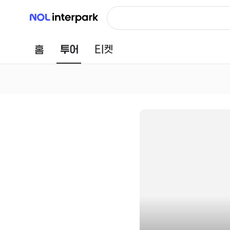
NOL 인터파크
홈
투어
티켓