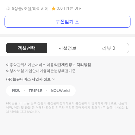
0.0
(리뷰
0
)
5
성급
호텔
타이베이
쿠폰받기
객실선택
시설정보
리뷰
0
이용약관
위치기반서비스 이용약관
개인정보 처리방침
여행자보험 가입안내
여행약관
분쟁해결기준
(주)놀유니버스 사업자 정보
NOL
Triple
Interpark Global
(주)놀유니버스
는 일부 상품의 통신판매중개자로서 통신판매의 당사자가 아니므로, 상품의
예약, 이용 및 환불 등 거래와 관련된 의무와 책임은 판매자에게 있으며
(주)놀유니버스
는 일
체 책임을 지지 않습니다.