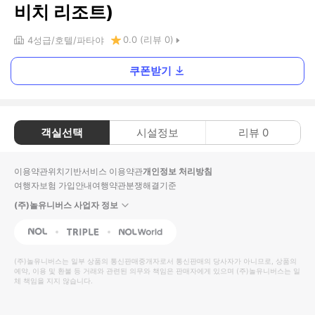
비치 리조트)
0.0
(리뷰
0
)
4
성급
호텔
파타야
쿠폰받기
객실선택
시설정보
리뷰
0
이용약관
위치기반서비스 이용약관
개인정보 처리방침
여행자보험 가입안내
여행약관
분쟁해결기준
(주)놀유니버스 사업자 정보
NOL
Triple
Interpark Global
(주)놀유니버스
는 일부 상품의 통신판매중개자로서 통신판매의 당사자가 아니므로, 상품의
예약, 이용 및 환불 등 거래와 관련된 의무와 책임은 판매자에게 있으며
(주)놀유니버스
는 일
체 책임을 지지 않습니다.