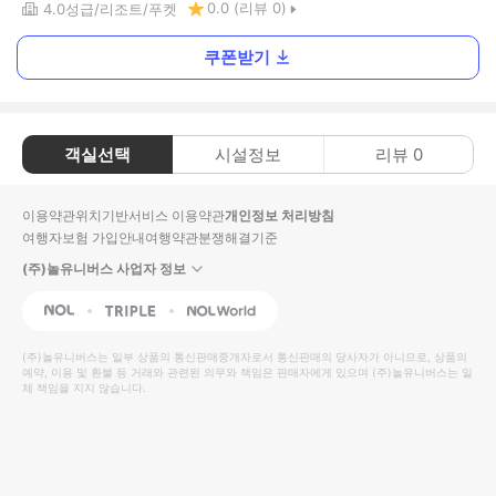
0.0
(리뷰
0
)
4.0
성급
리조트
푸켓
쿠폰받기
객실선택
시설정보
리뷰
0
이용약관
위치기반서비스 이용약관
개인정보 처리방침
여행자보험 가입안내
여행약관
분쟁해결기준
(주)놀유니버스 사업자 정보
NOL
Triple
Interpark Global
(주)놀유니버스
는 일부 상품의 통신판매중개자로서 통신판매의 당사자가 아니므로, 상품의
예약, 이용 및 환불 등 거래와 관련된 의무와 책임은 판매자에게 있으며
(주)놀유니버스
는 일
체 책임을 지지 않습니다.