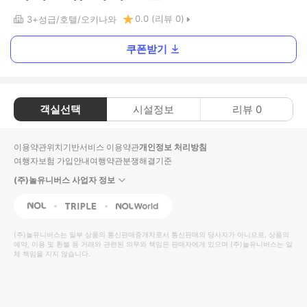
0.0
(리뷰
0
)
3+
성급
호텔
오키나와
쿠폰받기
객실선택
시설정보
리뷰
0
이용약관
위치기반서비스 이용약관
개인정보 처리방침
여행자보험 가입안내
여행약관
분쟁해결기준
(주)놀유니버스 사업자 정보
NOL
Triple
Interpark Global
(주)놀유니버스
는 일부 상품의 통신판매중개자로서 통신판매의 당사자가 아니므로, 상품의
예약, 이용 및 환불 등 거래와 관련된 의무와 책임은 판매자에게 있으며
(주)놀유니버스
는 일
체 책임을 지지 않습니다.