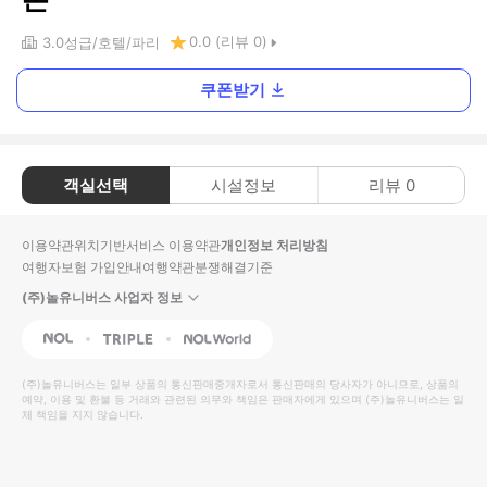
0.0
(리뷰
0
)
3.0
성급
호텔
파리
쿠폰받기
객실선택
시설정보
리뷰
0
이용약관
위치기반서비스 이용약관
개인정보 처리방침
여행자보험 가입안내
여행약관
분쟁해결기준
(주)놀유니버스 사업자 정보
NOL
Triple
Interpark Global
(주)놀유니버스
는 일부 상품의 통신판매중개자로서 통신판매의 당사자가 아니므로, 상품의
예약, 이용 및 환불 등 거래와 관련된 의무와 책임은 판매자에게 있으며
(주)놀유니버스
는 일
체 책임을 지지 않습니다.