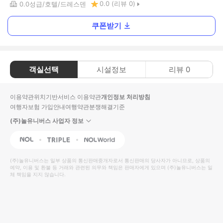
0.0
(리뷰
0
)
0.0
성급
호텔
드레스덴
쿠폰받기
객실선택
시설정보
리뷰
0
이용약관
위치기반서비스 이용약관
개인정보 처리방침
여행자보험 가입안내
여행약관
분쟁해결기준
(주)놀유니버스 사업자 정보
NOL
Triple
Interpark Global
(주)놀유니버스
는 일부 상품의 통신판매중개자로서 통신판매의 당사자가 아니므로, 상품의
예약, 이용 및 환불 등 거래와 관련된 의무와 책임은 판매자에게 있으며
(주)놀유니버스
는 일
체 책임을 지지 않습니다.