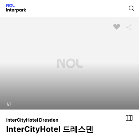
1
/
1
InterCityHotel Dresden
InterCityHotel 드레스덴