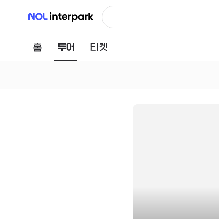
NOL 인터파크
홈
투어
티켓