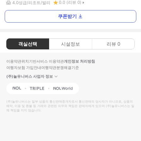
0.0
(리뷰
0
)
4.0
성급
리조트
발리
쿠폰받기
객실선택
시설정보
리뷰
0
이용약관
위치기반서비스 이용약관
개인정보 처리방침
여행자보험 가입안내
여행약관
분쟁해결기준
(주)놀유니버스 사업자 정보
NOL
Triple
Interpark Global
(주)놀유니버스
는 일부 상품의 통신판매중개자로서 통신판매의 당사자가 아니므로, 상품의
예약, 이용 및 환불 등 거래와 관련된 의무와 책임은 판매자에게 있으며
(주)놀유니버스
는 일
체 책임을 지지 않습니다.