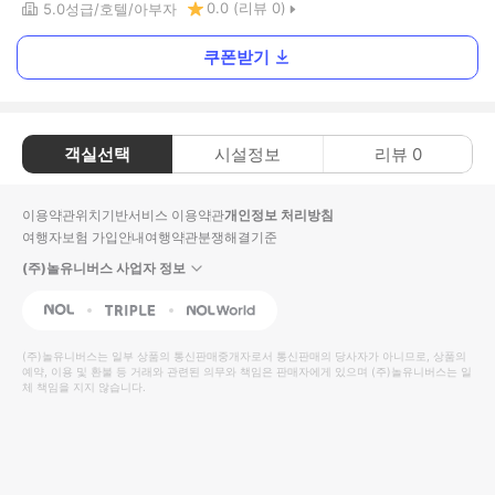
0.0
(리뷰
0
)
5.0
성급
호텔
아부자
쿠폰받기
객실선택
시설정보
리뷰
0
이용약관
위치기반서비스 이용약관
개인정보 처리방침
여행자보험 가입안내
여행약관
분쟁해결기준
(주)놀유니버스 사업자 정보
NOL
Triple
Interpark Global
(주)놀유니버스
는 일부 상품의 통신판매중개자로서 통신판매의 당사자가 아니므로, 상품의
예약, 이용 및 환불 등 거래와 관련된 의무와 책임은 판매자에게 있으며
(주)놀유니버스
는 일
체 책임을 지지 않습니다.