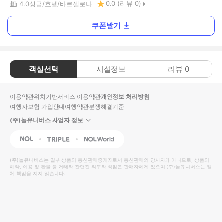
0.0
(리뷰
0
)
4.0
성급
호텔
바르셀로나
쿠폰받기
객실선택
시설정보
리뷰
0
이용약관
위치기반서비스 이용약관
개인정보 처리방침
여행자보험 가입안내
여행약관
분쟁해결기준
(주)놀유니버스 사업자 정보
NOL
Triple
Interpark Global
(주)놀유니버스
는 일부 상품의 통신판매중개자로서 통신판매의 당사자가 아니므로, 상품의
예약, 이용 및 환불 등 거래와 관련된 의무와 책임은 판매자에게 있으며
(주)놀유니버스
는 일
체 책임을 지지 않습니다.