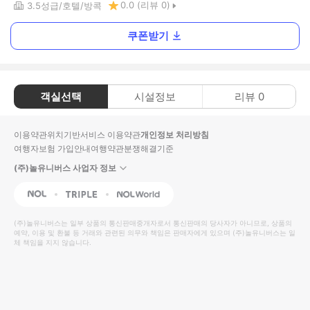
0.0
(리뷰
0
)
3.5
성급
호텔
방콕
쿠폰받기
객실선택
시설정보
리뷰
0
이용약관
위치기반서비스 이용약관
개인정보 처리방침
여행자보험 가입안내
여행약관
분쟁해결기준
(주)놀유니버스 사업자 정보
NOL
Triple
Interpark Global
(주)놀유니버스
는 일부 상품의 통신판매중개자로서 통신판매의 당사자가 아니므로, 상품의
예약, 이용 및 환불 등 거래와 관련된 의무와 책임은 판매자에게 있으며
(주)놀유니버스
는 일
체 책임을 지지 않습니다.