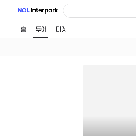
NOL 인터파크
홈
투어
티켓