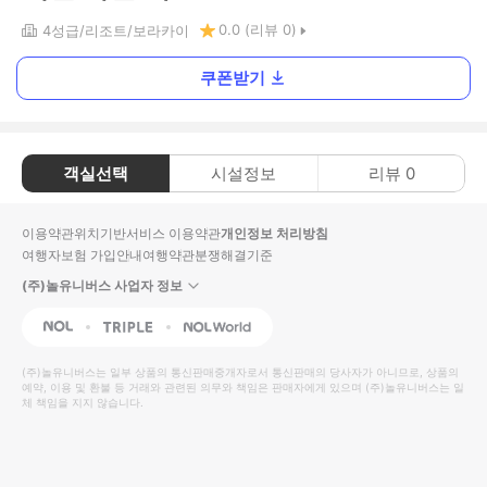
0.0
(리뷰
0
)
4
성급
리조트
보라카이
쿠폰받기
객실선택
시설정보
리뷰
0
이용약관
위치기반서비스 이용약관
개인정보 처리방침
여행자보험 가입안내
여행약관
분쟁해결기준
(주)놀유니버스 사업자 정보
NOL
Triple
Interpark Global
(주)놀유니버스
는 일부 상품의 통신판매중개자로서 통신판매의 당사자가 아니므로, 상품의
예약, 이용 및 환불 등 거래와 관련된 의무와 책임은 판매자에게 있으며
(주)놀유니버스
는 일
체 책임을 지지 않습니다.