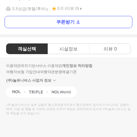
0.0
(리뷰
0
)
3.5
성급
호텔
후라노
쿠폰받기
객실선택
시설정보
리뷰
0
이용약관
위치기반서비스 이용약관
개인정보 처리방침
여행자보험 가입안내
여행약관
분쟁해결기준
(주)놀유니버스 사업자 정보
NOL
Triple
Interpark Global
(주)놀유니버스
는 일부 상품의 통신판매중개자로서 통신판매의 당사자가 아니므로, 상품의
예약, 이용 및 환불 등 거래와 관련된 의무와 책임은 판매자에게 있으며
(주)놀유니버스
는 일
체 책임을 지지 않습니다.