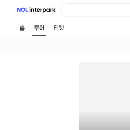
NOL 인터파크
홈
투어
티켓