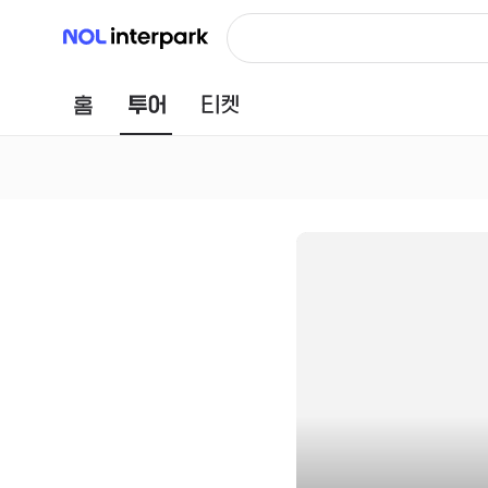
NOL 인터파크
홈
투어
티켓