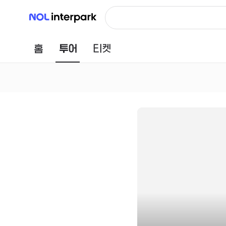
NOL 인터파크
홈
투어
티켓