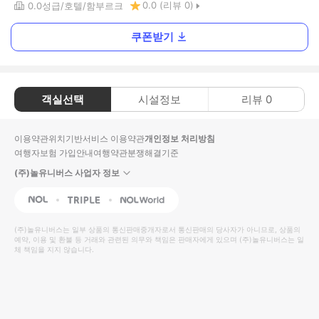
0.0
(리뷰
0
)
0.0
성급
호텔
함부르크
쿠폰받기
객실선택
시설정보
리뷰
0
이용약관
위치기반서비스 이용약관
개인정보 처리방침
여행자보험 가입안내
여행약관
분쟁해결기준
(주)놀유니버스 사업자 정보
NOL
Triple
Interpark Global
(주)놀유니버스
는 일부 상품의 통신판매중개자로서 통신판매의 당사자가 아니므로, 상품의
예약, 이용 및 환불 등 거래와 관련된 의무와 책임은 판매자에게 있으며
(주)놀유니버스
는 일
체 책임을 지지 않습니다.