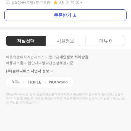
0.0
(리뷰
0
)
3.5
성급
호텔
후쿠오카
쿠폰받기
객실선택
시설정보
리뷰
0
이용약관
위치기반서비스 이용약관
개인정보 처리방침
여행자보험 가입안내
여행약관
분쟁해결기준
(주)놀유니버스 사업자 정보
NOL
Triple
Interpark Global
(주)놀유니버스
는 일부 상품의 통신판매중개자로서 통신판매의 당사자가 아니므로, 상품의
예약, 이용 및 환불 등 거래와 관련된 의무와 책임은 판매자에게 있으며
(주)놀유니버스
는 일
체 책임을 지지 않습니다.