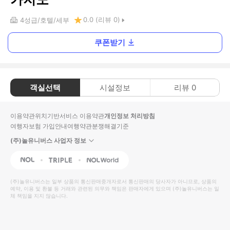
0.0
(리뷰
0
)
4
성급
호텔
세부
쿠폰받기
객실선택
시설정보
리뷰
0
이용약관
위치기반서비스 이용약관
개인정보 처리방침
여행자보험 가입안내
여행약관
분쟁해결기준
(주)놀유니버스 사업자 정보
NOL
Triple
Interpark Global
(주)놀유니버스
는 일부 상품의 통신판매중개자로서 통신판매의 당사자가 아니므로, 상품의
예약, 이용 및 환불 등 거래와 관련된 의무와 책임은 판매자에게 있으며
(주)놀유니버스
는 일
체 책임을 지지 않습니다.