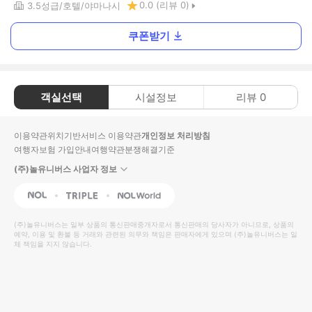
0.0
(리뷰
0
)
3.5
성급
호텔
야마나시
쿠폰받기
객실선택
시설정보
리뷰
0
이용약관
위치기반서비스 이용약관
개인정보 처리방침
여행자보험 가입안내
여행약관
분쟁해결기준
(주)놀유니버스 사업자 정보
NOL
Triple
Interpark Global
(주)놀유니버스
는 일부 상품의 통신판매중개자로서 통신판매의 당사자가 아니므로, 상품의
예약, 이용 및 환불 등 거래와 관련된 의무와 책임은 판매자에게 있으며
(주)놀유니버스
는 일
체 책임을 지지 않습니다.