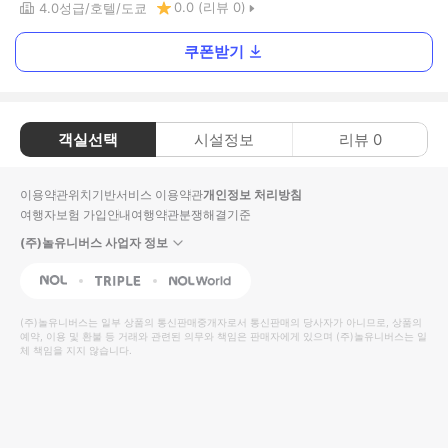
0.0
(리뷰
0
)
4.0
성급
호텔
도쿄
쿠폰받기
객실선택
시설정보
리뷰
0
이용약관
위치기반서비스 이용약관
개인정보 처리방침
여행자보험 가입안내
여행약관
분쟁해결기준
(주)놀유니버스 사업자 정보
NOL
Triple
Interpark Global
(주)놀유니버스
는 일부 상품의 통신판매중개자로서 통신판매의 당사자가 아니므로, 상품의
예약, 이용 및 환불 등 거래와 관련된 의무와 책임은 판매자에게 있으며
(주)놀유니버스
는 일
체 책임을 지지 않습니다.