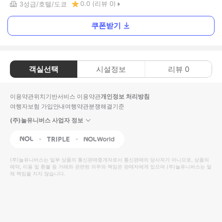
0.0
(리뷰
0
)
3
성급
호텔
도쿄
쿠폰받기
객실선택
시설정보
리뷰
0
이용약관
위치기반서비스 이용약관
개인정보 처리방침
여행자보험 가입안내
여행약관
분쟁해결기준
(주)놀유니버스 사업자 정보
NOL
Triple
Interpark Global
(주)놀유니버스
는 일부 상품의 통신판매중개자로서 통신판매의 당사자가 아니므로, 상품의
예약, 이용 및 환불 등 거래와 관련된 의무와 책임은 판매자에게 있으며
(주)놀유니버스
는 일
체 책임을 지지 않습니다.