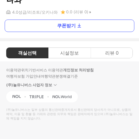
0.0
(리뷰
0
)
4.0
성급
리조트
오키나와
쿠폰받기
객실선택
시설정보
리뷰
0
이용약관
위치기반서비스 이용약관
개인정보 처리방침
여행자보험 가입안내
여행약관
분쟁해결기준
(주)놀유니버스 사업자 정보
NOL
Triple
Interpark Global
(주)놀유니버스
는 일부 상품의 통신판매중개자로서 통신판매의 당사자가 아니므로, 상품의
예약, 이용 및 환불 등 거래와 관련된 의무와 책임은 판매자에게 있으며
(주)놀유니버스
는 일
체 책임을 지지 않습니다.