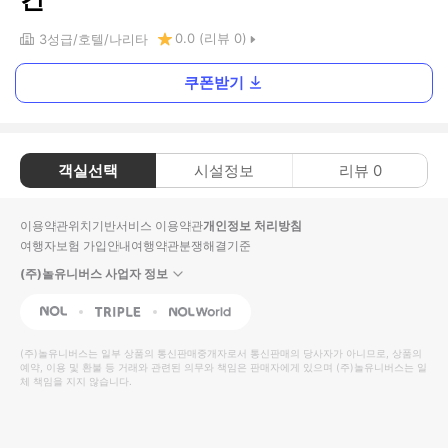
0.0
(리뷰
0
)
3
성급
호텔
나리타
쿠폰받기
객실선택
시설정보
리뷰
0
이용약관
위치기반서비스 이용약관
개인정보 처리방침
여행자보험 가입안내
여행약관
분쟁해결기준
(주)놀유니버스 사업자 정보
NOL
Triple
Interpark Global
(주)놀유니버스
는 일부 상품의 통신판매중개자로서 통신판매의 당사자가 아니므로, 상품의
예약, 이용 및 환불 등 거래와 관련된 의무와 책임은 판매자에게 있으며
(주)놀유니버스
는 일
체 책임을 지지 않습니다.