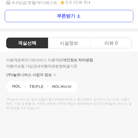
0.0
(리뷰
0
)
4.0
성급
호텔
부다페스트
쿠폰받기
객실선택
시설정보
리뷰
0
이용약관
위치기반서비스 이용약관
개인정보 처리방침
여행자보험 가입안내
여행약관
분쟁해결기준
(주)놀유니버스 사업자 정보
NOL
Triple
Interpark Global
(주)놀유니버스
는 일부 상품의 통신판매중개자로서 통신판매의 당사자가 아니므로, 상품의
예약, 이용 및 환불 등 거래와 관련된 의무와 책임은 판매자에게 있으며
(주)놀유니버스
는 일
체 책임을 지지 않습니다.