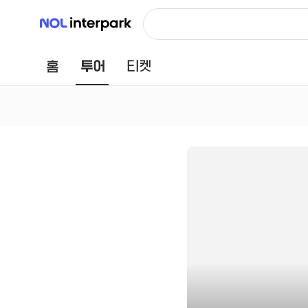
NOL 인터파크
홈
투어
티켓