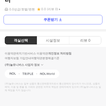
0.0
(리뷰
0
)
0.0
성급
호텔
뮌헨
쿠폰받기
객실선택
시설정보
리뷰
0
이용약관
위치기반서비스 이용약관
개인정보 처리방침
여행자보험 가입안내
여행약관
분쟁해결기준
(주)놀유니버스 사업자 정보
NOL
Triple
Interpark Global
(주)놀유니버스
는 일부 상품의 통신판매중개자로서 통신판매의 당사자가 아니므로, 상품의
예약, 이용 및 환불 등 거래와 관련된 의무와 책임은 판매자에게 있으며
(주)놀유니버스
는 일
체 책임을 지지 않습니다.