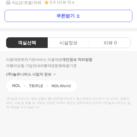
0.0
(리뷰
0
)
4
성급
호텔
위해
쿠폰받기
객실선택
시설정보
리뷰
0
이용약관
위치기반서비스 이용약관
개인정보 처리방침
여행자보험 가입안내
여행약관
분쟁해결기준
(주)놀유니버스 사업자 정보
NOL
Triple
Interpark Global
(주)놀유니버스
는 일부 상품의 통신판매중개자로서 통신판매의 당사자가 아니므로, 상품의
예약, 이용 및 환불 등 거래와 관련된 의무와 책임은 판매자에게 있으며
(주)놀유니버스
는 일
체 책임을 지지 않습니다.