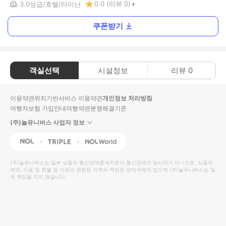
0.0
(리뷰
0
)
3.0
성급
호텔
타이난
쿠폰받기
객실선택
시설정보
리뷰
0
이용약관
위치기반서비스 이용약관
개인정보 처리방침
여행자보험 가입안내
여행약관
분쟁해결기준
(주)놀유니버스 사업자 정보
NOL
Triple
Interpark Global
(주)놀유니버스
는 일부 상품의 통신판매중개자로서 통신판매의 당사자가 아니므로, 상품의
예약, 이용 및 환불 등 거래와 관련된 의무와 책임은 판매자에게 있으며
(주)놀유니버스
는 일
체 책임을 지지 않습니다.