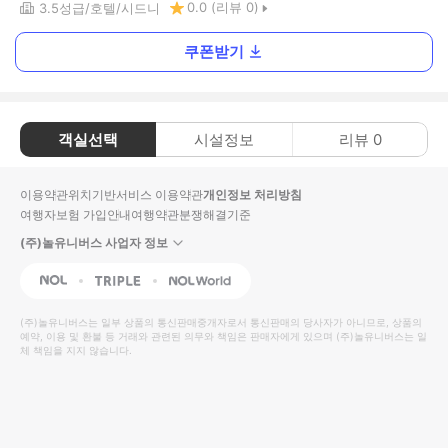
0.0
(리뷰
0
)
3.5
성급
호텔
시드니
쿠폰받기
객실선택
시설정보
리뷰
0
이용약관
위치기반서비스 이용약관
개인정보 처리방침
여행자보험 가입안내
여행약관
분쟁해결기준
(주)놀유니버스 사업자 정보
NOL
Triple
Interpark Global
(주)놀유니버스
는 일부 상품의 통신판매중개자로서 통신판매의 당사자가 아니므로, 상품의
예약, 이용 및 환불 등 거래와 관련된 의무와 책임은 판매자에게 있으며
(주)놀유니버스
는 일
체 책임을 지지 않습니다.