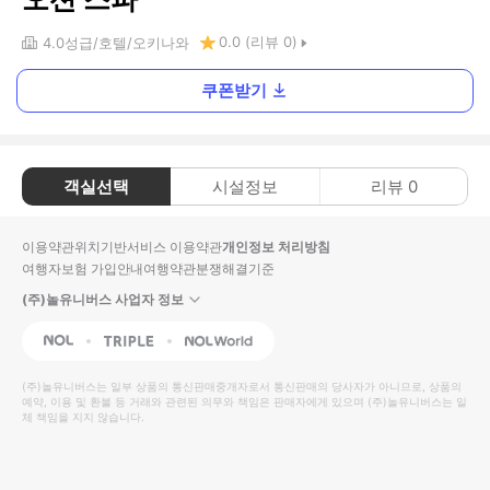
0.0
(리뷰
0
)
4.0
성급
호텔
오키나와
쿠폰받기
객실선택
시설정보
리뷰
0
이용약관
위치기반서비스 이용약관
개인정보 처리방침
여행자보험 가입안내
여행약관
분쟁해결기준
(주)놀유니버스 사업자 정보
NOL
Triple
Interpark Global
(주)놀유니버스
는 일부 상품의 통신판매중개자로서 통신판매의 당사자가 아니므로, 상품의
예약, 이용 및 환불 등 거래와 관련된 의무와 책임은 판매자에게 있으며
(주)놀유니버스
는 일
체 책임을 지지 않습니다.