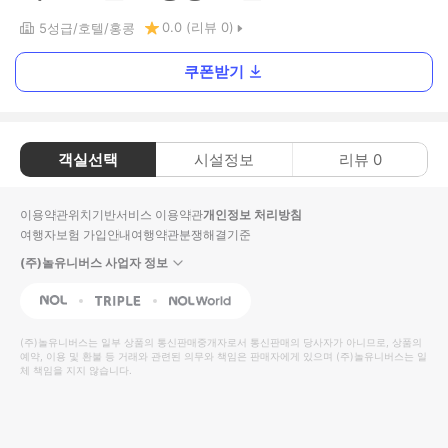
0.0
(리뷰
0
)
5
성급
호텔
홍콩
쿠폰받기
객실선택
시설정보
리뷰
0
이용약관
위치기반서비스 이용약관
개인정보 처리방침
여행자보험 가입안내
여행약관
분쟁해결기준
(주)놀유니버스 사업자 정보
NOL
Triple
Interpark Global
(주)놀유니버스
는 일부 상품의 통신판매중개자로서 통신판매의 당사자가 아니므로, 상품의
예약, 이용 및 환불 등 거래와 관련된 의무와 책임은 판매자에게 있으며
(주)놀유니버스
는 일
체 책임을 지지 않습니다.