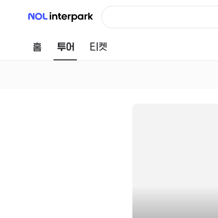
NOL 인터파크
홈
투어
티켓