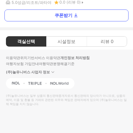
0.0
(리뷰
0
)
5.0
성급
리조트
파타야
쿠폰받기
객실선택
시설정보
리뷰
0
이용약관
위치기반서비스 이용약관
개인정보 처리방침
여행자보험 가입안내
여행약관
분쟁해결기준
(주)놀유니버스 사업자 정보
NOL
Triple
Interpark Global
(주)놀유니버스
는 일부 상품의 통신판매중개자로서 통신판매의 당사자가 아니므로, 상품의
예약, 이용 및 환불 등 거래와 관련된 의무와 책임은 판매자에게 있으며
(주)놀유니버스
는 일
체 책임을 지지 않습니다.