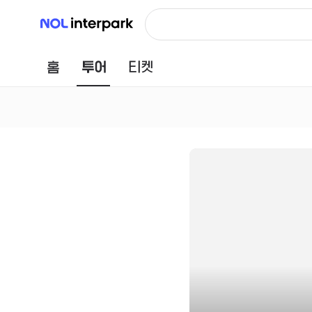
NOL 인터파크
홈
투어
티켓