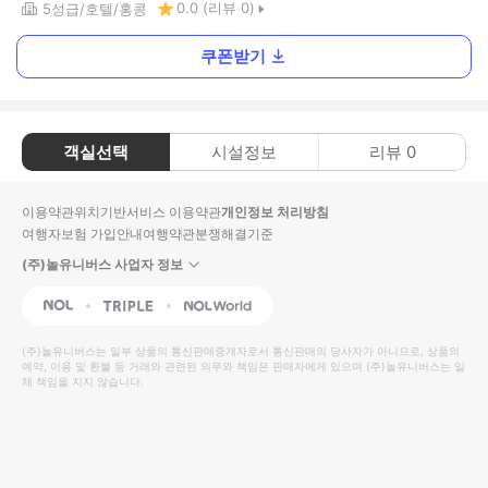
0.0
(리뷰
0
)
5
성급
호텔
홍콩
쿠폰받기
객실선택
시설정보
리뷰
0
이용약관
위치기반서비스 이용약관
개인정보 처리방침
여행자보험 가입안내
여행약관
분쟁해결기준
(주)놀유니버스 사업자 정보
NOL
Triple
Interpark Global
(주)놀유니버스
는 일부 상품의 통신판매중개자로서 통신판매의 당사자가 아니므로, 상품의
예약, 이용 및 환불 등 거래와 관련된 의무와 책임은 판매자에게 있으며
(주)놀유니버스
는 일
체 책임을 지지 않습니다.