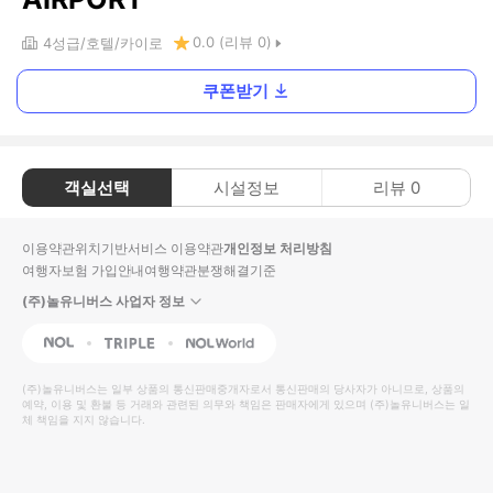
0.0
(리뷰
0
)
4
성급
호텔
카이로
쿠폰받기
객실선택
시설정보
리뷰
0
이용약관
위치기반서비스 이용약관
개인정보 처리방침
여행자보험 가입안내
여행약관
분쟁해결기준
(주)놀유니버스 사업자 정보
NOL
Triple
Interpark Global
(주)놀유니버스
는 일부 상품의 통신판매중개자로서 통신판매의 당사자가 아니므로, 상품의
예약, 이용 및 환불 등 거래와 관련된 의무와 책임은 판매자에게 있으며
(주)놀유니버스
는 일
체 책임을 지지 않습니다.