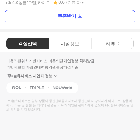
0.0
(리뷰
0
)
4.0
성급
호텔
카이로
쿠폰받기
객실선택
시설정보
리뷰
0
이용약관
위치기반서비스 이용약관
개인정보 처리방침
여행자보험 가입안내
여행약관
분쟁해결기준
(주)놀유니버스 사업자 정보
NOL
Triple
Interpark Global
(주)놀유니버스
는 일부 상품의 통신판매중개자로서 통신판매의 당사자가 아니므로, 상품의
예약, 이용 및 환불 등 거래와 관련된 의무와 책임은 판매자에게 있으며
(주)놀유니버스
는 일
체 책임을 지지 않습니다.